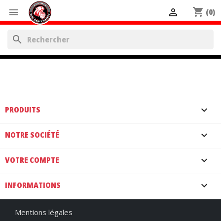
shopping_cart


(0)
search
PRODUITS

NOTRE SOCIÉTÉ

VOTRE COMPTE

INFORMATIONS
keyboard_arrow_down
Mentions légales